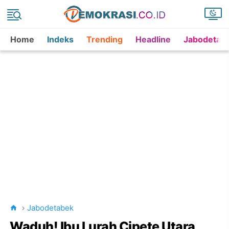
Home
Indeks
Trending
Headline
Jabodetab
Jabodetabek
Waduh! Ibu Lurah Cipete Utara