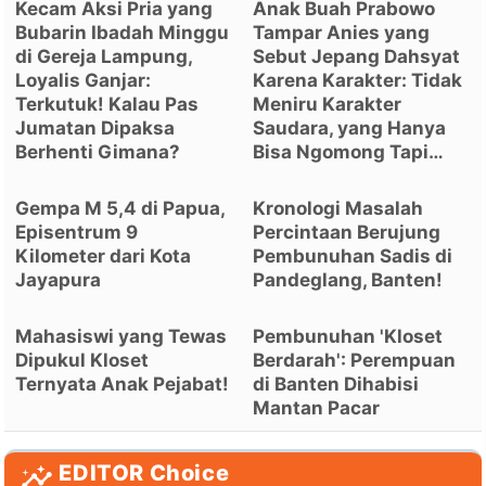
Kecam Aksi Pria yang
Anak Buah Prabowo
Bubarin Ibadah Minggu
Tampar Anies yang
di Gereja Lampung,
Sebut Jepang Dahsyat
Loyalis Ganjar:
Karena Karakter: Tidak
Terkutuk! Kalau Pas
Meniru Karakter
Jumatan Dipaksa
Saudara, yang Hanya
Berhenti Gimana?
Bisa Ngomong Tapi…
Gempa M 5,4 di Papua,
Kronologi Masalah
Episentrum 9
Percintaan Berujung
Kilometer dari Kota
Pembunuhan Sadis di
Jayapura
Pandeglang, Banten!
Mahasiswi yang Tewas
Pembunuhan 'Kloset
Dipukul Kloset
Berdarah': Perempuan
Ternyata Anak Pejabat!
di Banten Dihabisi
Mantan Pacar
EDITOR Choice