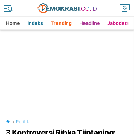
Home
Indeks
Trending
Headline
Jabodetab
Politik
3 Kontroversi Ribka Tjiptaning: