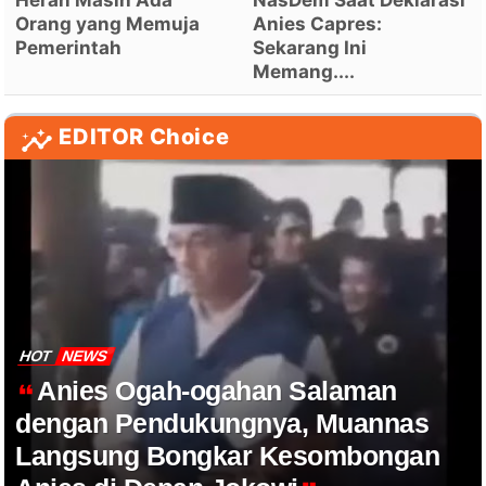
Heran Masih Ada
NasDem Saat Deklarasi
Orang yang Memuja
Anies Capres:
Pemerintah
Sekarang Ini
Memang....
EDITOR Choice
HOT
NEWS
Anies Ogah-ogahan Salaman
dengan Pendukungnya, Muannas
Langsung Bongkar Kesombongan