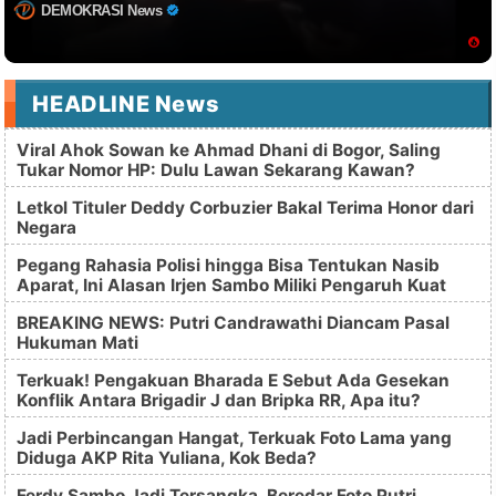
DEMOKRASI News
HEADLINE News
Viral Ahok Sowan ke Ahmad Dhani di Bogor, Saling
Tukar Nomor HP: Dulu Lawan Sekarang Kawan?
Letkol Tituler Deddy Corbuzier Bakal Terima Honor dari
Negara
Pegang Rahasia Polisi hingga Bisa Tentukan Nasib
Aparat, Ini Alasan Irjen Sambo Miliki Pengaruh Kuat
BREAKING NEWS: Putri Candrawathi Diancam Pasal
Hukuman Mati
Terkuak! Pengakuan Bharada E Sebut Ada Gesekan
Konflik Antara Brigadir J dan Bripka RR, Apa itu?
Jadi Perbincangan Hangat, Terkuak Foto Lama yang
Diduga AKP Rita Yuliana, Kok Beda?
Ferdy Sambo Jadi Tersangka, Beredar Foto Putri