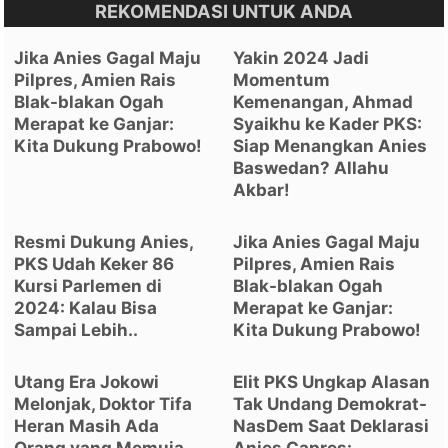
REKOMENDASI UNTUK ANDA
Jika Anies Gagal Maju
Yakin 2024 Jadi
Pilpres, Amien Rais
Momentum
Blak-blakan Ogah
Kemenangan, Ahmad
Merapat ke Ganjar:
Syaikhu ke Kader PKS:
Kita Dukung Prabowo!
Siap Menangkan Anies
Baswedan? Allahu
Akbar!
Resmi Dukung Anies,
Jika Anies Gagal Maju
PKS Udah Keker 86
Pilpres, Amien Rais
Kursi Parlemen di
Blak-blakan Ogah
2024: Kalau Bisa
Merapat ke Ganjar:
Sampai Lebih..
Kita Dukung Prabowo!
Utang Era Jokowi
Elit PKS Ungkap Alasan
Melonjak, Doktor Tifa
Tak Undang Demokrat-
Heran Masih Ada
NasDem Saat Deklarasi
Orang yang Memuja
Anies Capres: