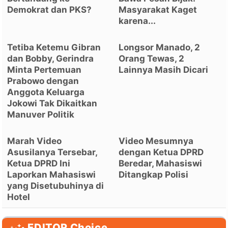
Demokrat dan PKS?
Masyarakat Kaget
karena...
Tetiba Ketemu Gibran
Longsor Manado, 2
dan Bobby, Gerindra
Orang Tewas, 2
Minta Pertemuan
Lainnya Masih Dicari
Prabowo dengan
Anggota Keluarga
Jokowi Tak Dikaitkan
Manuver Politik
Marah Video
Video Mesumnya
Asusilanya Tersebar,
dengan Ketua DPRD
Ketua DPRD Ini
Beredar, Mahasiswi
Laporkan Mahasiswi
Ditangkap Polisi
yang Disetubuhinya di
Hotel
EDITOR Choice