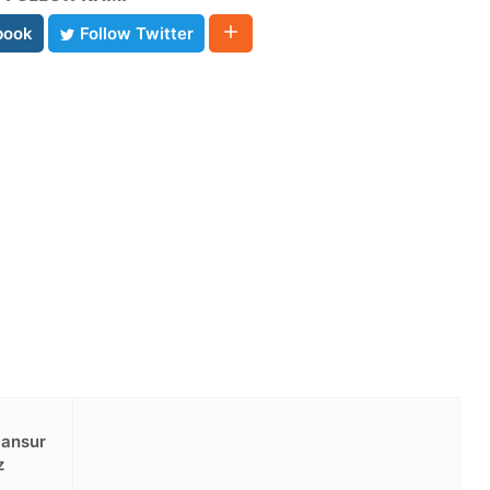
book
Follow Twitter
Mansur
z