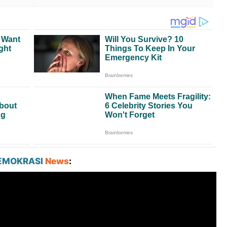
EMOKRASI
News
: