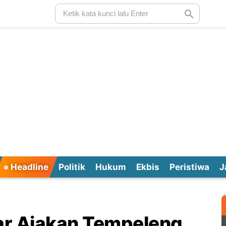
Headline
Politik
Hukum
Ekbis
Peristiwa
J
ar Ajakan Tempeleng