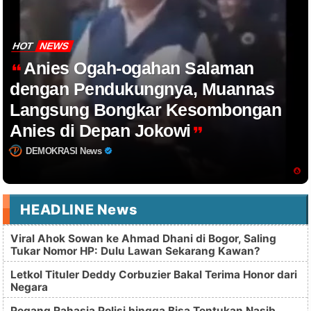
HOT
NEWS
Anies Ogah-ogahan Salaman
dengan Pendukungnya, Muannas
Langsung Bongkar Kesombongan
Anies di Depan Jokowi
DEMOKRASI News
HEADLINE News
Viral Ahok Sowan ke Ahmad Dhani di Bogor, Saling
Tukar Nomor HP: Dulu Lawan Sekarang Kawan?
Letkol Tituler Deddy Corbuzier Bakal Terima Honor dari
Negara
Pegang Rahasia Polisi hingga Bisa Tentukan Nasib