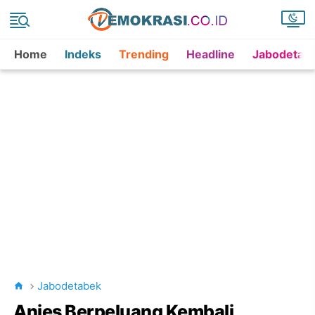
Home
Indeks
Trending
Headline
Jabodetab
Jabodetabek
Anies Berpeluang Kembali