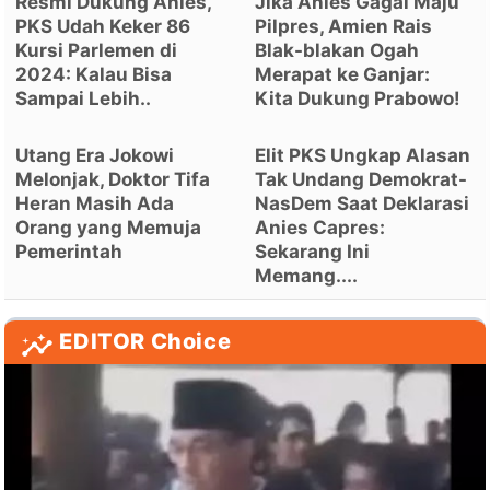
Resmi Dukung Anies,
Jika Anies Gagal Maju
PKS Udah Keker 86
Pilpres, Amien Rais
Kursi Parlemen di
Blak-blakan Ogah
2024: Kalau Bisa
Merapat ke Ganjar:
Sampai Lebih..
Kita Dukung Prabowo!
Utang Era Jokowi
Elit PKS Ungkap Alasan
Melonjak, Doktor Tifa
Tak Undang Demokrat-
Heran Masih Ada
NasDem Saat Deklarasi
Orang yang Memuja
Anies Capres:
Pemerintah
Sekarang Ini
Memang....
EDITOR Choice