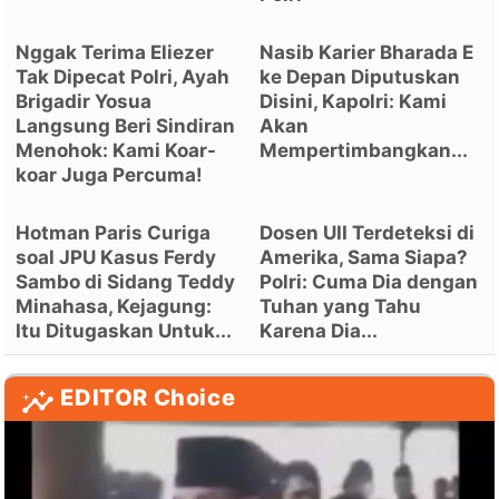
Nggak Terima Eliezer
Nasib Karier Bharada E
Tak Dipecat Polri, Ayah
ke Depan Diputuskan
Brigadir Yosua
Disini, Kapolri: Kami
Langsung Beri Sindiran
Akan
Menohok: Kami Koar-
Mempertimbangkan...
koar Juga Percuma!
Hotman Paris Curiga
Dosen UII Terdeteksi di
soal JPU Kasus Ferdy
Amerika, Sama Siapa?
Sambo di Sidang Teddy
Polri: Cuma Dia dengan
Minahasa, Kejagung:
Tuhan yang Tahu
Itu Ditugaskan Untuk...
Karena Dia...
EDITOR Choice