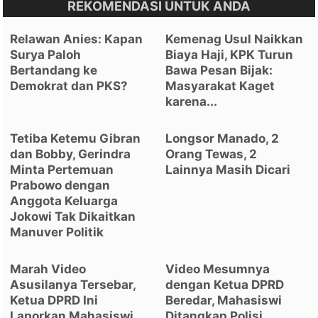
REKOMENDASI UNTUK ANDA
Relawan Anies: Kapan
Kemenag Usul Naikkan
Surya Paloh
Biaya Haji, KPK Turun
Bertandang ke
Bawa Pesan Bijak:
Demokrat dan PKS?
Masyarakat Kaget
karena...
Tetiba Ketemu Gibran
Longsor Manado, 2
dan Bobby, Gerindra
Orang Tewas, 2
Minta Pertemuan
Lainnya Masih Dicari
Prabowo dengan
Anggota Keluarga
Jokowi Tak Dikaitkan
Manuver Politik
Marah Video
Video Mesumnya
Asusilanya Tersebar,
dengan Ketua DPRD
Ketua DPRD Ini
Beredar, Mahasiswi
Laporkan Mahasiswi
Ditangkap Polisi