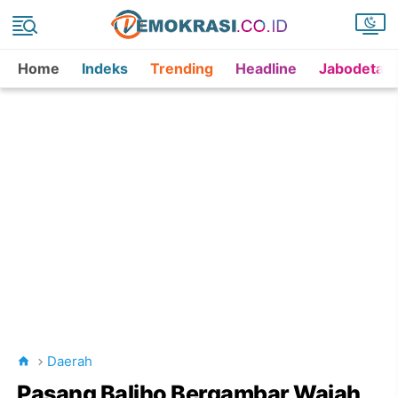
Home
Indeks
Trending
Headline
Jabodetab
Daerah
Pasang Baliho Bergambar Wajah