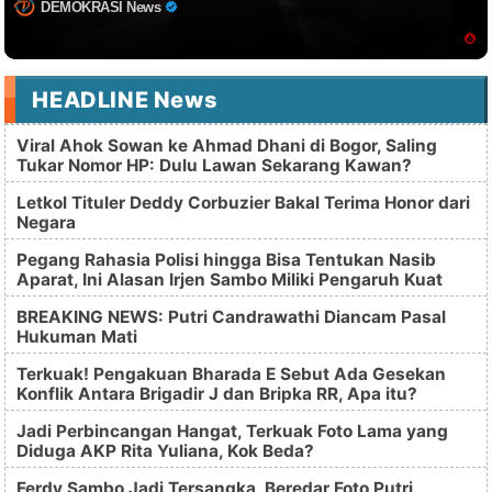
DEMOKRASI News
HEADLINE News
Viral Ahok Sowan ke Ahmad Dhani di Bogor, Saling
Tukar Nomor HP: Dulu Lawan Sekarang Kawan?
Letkol Tituler Deddy Corbuzier Bakal Terima Honor dari
Negara
Pegang Rahasia Polisi hingga Bisa Tentukan Nasib
Aparat, Ini Alasan Irjen Sambo Miliki Pengaruh Kuat
BREAKING NEWS: Putri Candrawathi Diancam Pasal
Hukuman Mati
Terkuak! Pengakuan Bharada E Sebut Ada Gesekan
Konflik Antara Brigadir J dan Bripka RR, Apa itu?
Jadi Perbincangan Hangat, Terkuak Foto Lama yang
Diduga AKP Rita Yuliana, Kok Beda?
Ferdy Sambo Jadi Tersangka, Beredar Foto Putri