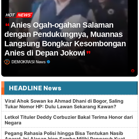
HOT
NEWS
Anies Ogah-ogahan Salaman
dengan Pendukungnya, Muannas
Langsung Bongkar Kesombongan
Anies di Depan Jokowi
DEMOKRASI News
HEADLINE News
Viral Ahok Sowan ke Ahmad Dhani di Bogor, Saling
Tukar Nomor HP: Dulu Lawan Sekarang Kawan?
Letkol Tituler Deddy Corbuzier Bakal Terima Honor dari
Negara
Pegang Rahasia Polisi hingga Bisa Tentukan Nasib
Aparat, Ini Alasan Irjen Sambo Miliki Pengaruh Kuat