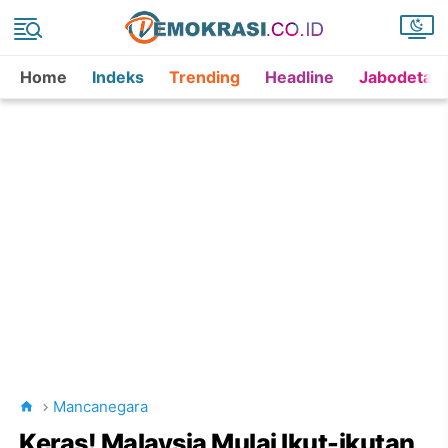
Home
Indeks
Trending
Headline
Jabodetab
Mancanegara
Keras! Malaysia Mulai Ikut-ikutan