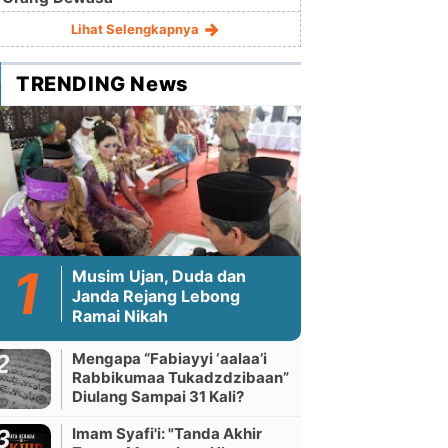
Lihat Selengkapnya
TRENDING News
Musim Ujan, Duda dan
Janda Rejang Lebong
Ramai Nikah
Mengapa “Fabiayyi ‘aalaa’i
Rabbikumaa Tukadzdzibaan”
Diulang Sampai 31 Kali?
Imam Syafi'i: "Tanda Akhir