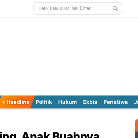
Headline
Politik
Hukum
Ekbis
Peristiwa
J
ing, Anak Buahnya