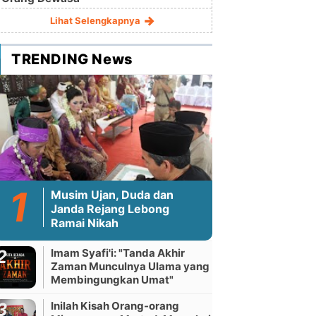
Lihat Selengkapnya
TRENDING News
Musim Ujan, Duda dan
Janda Rejang Lebong
Ramai Nikah
Imam Syafi'i: "Tanda Akhir
Zaman Munculnya Ulama yang
Membingungkan Umat"
Inilah Kisah Orang-orang