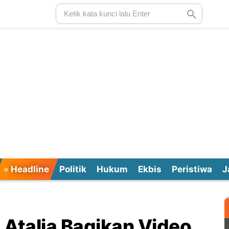
Headline
Politik
Hukum
Ekbis
Peristiwa
J
i, Atalia Bagikan Video