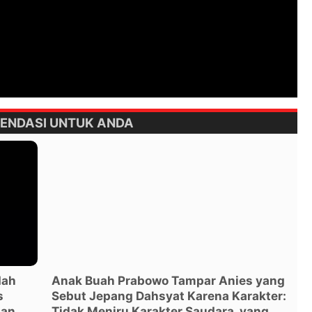
ENDASI UNTUK ANDA
dah
Anak Buah Prabowo Tampar Anies yang
s
Sebut Jepang Dahsyat Karena Karakter:
tan
Tidak Meniru Karakter Saudara, yang