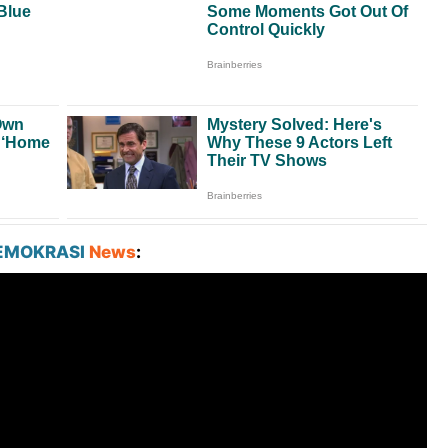
EMOKRASI
News
: