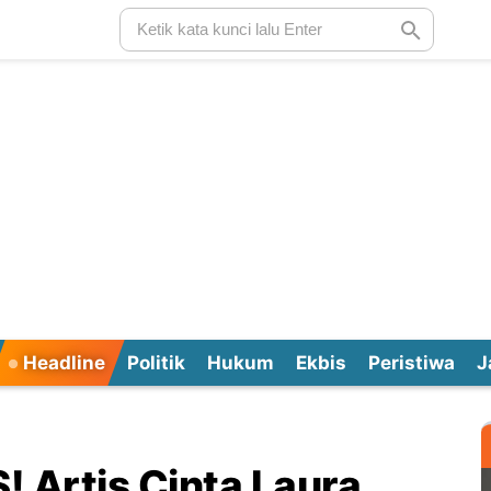
Headline
Politik
Hukum
Ekbis
Peristiwa
J
Artis Cinta Laura