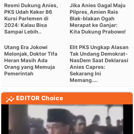
Resmi Dukung Anies,
Jika Anies Gagal Maju
PKS Udah Keker 86
Pilpres, Amien Rais
Kursi Parlemen di
Blak-blakan Ogah
2024: Kalau Bisa
Merapat ke Ganjar:
Sampai Lebih..
Kita Dukung Prabowo!
Utang Era Jokowi
Elit PKS Ungkap Alasan
Melonjak, Doktor Tifa
Tak Undang Demokrat-
Heran Masih Ada
NasDem Saat Deklarasi
Orang yang Memuja
Anies Capres:
Pemerintah
Sekarang Ini
Memang....
EDITOR Choice