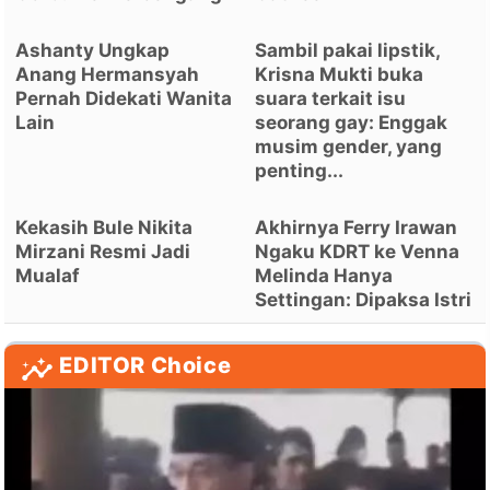
Ashanty Ungkap
Sambil pakai lipstik,
Anang Hermansyah
Krisna Mukti buka
Pernah Didekati Wanita
suara terkait isu
Lain
seorang gay: Enggak
musim gender, yang
penting...
Kekasih Bule Nikita
Akhirnya Ferry Irawan
Mirzani Resmi Jadi
Ngaku KDRT ke Venna
Mualaf
Melinda Hanya
Settingan: Dipaksa Istri
EDITOR Choice