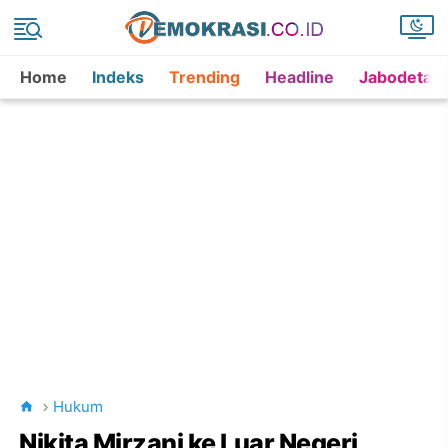
Home
Indeks
Trending
Headline
Jabodetab
Hukum
Nikita Mirzani ke Luar Negeri,