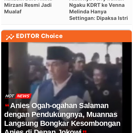
Mirzani Resmi Jadi
Ngaku KDRT ke Venna
Mualaf
Melinda Hanya
Settingan: Dipaksa Istri
EDITOR Choice
HOT
NEWS
Anies Ogah-ogahan Salaman
dengan Pendukungnya, Muannas
Langsung Bongkar Kesombongan
Anies di Depan Jokowi