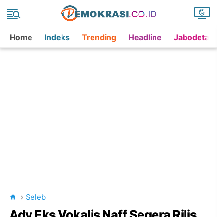
Home
Indeks
Trending
Headline
Jabodetab
Seleb
Ady Eks Vokalis Naff Segera Rilis