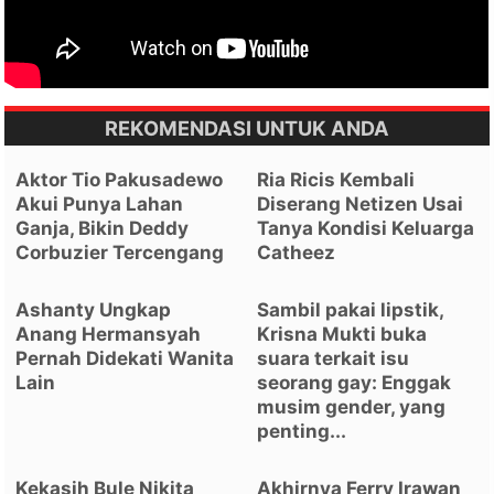
REKOMENDASI UNTUK ANDA
Aktor Tio Pakusadewo
Ria Ricis Kembali
Akui Punya Lahan
Diserang Netizen Usai
Ganja, Bikin Deddy
Tanya Kondisi Keluarga
Corbuzier Tercengang
Catheez
Ashanty Ungkap
Sambil pakai lipstik,
Anang Hermansyah
Krisna Mukti buka
Pernah Didekati Wanita
suara terkait isu
Lain
seorang gay: Enggak
musim gender, yang
penting...
Kekasih Bule Nikita
Akhirnya Ferry Irawan