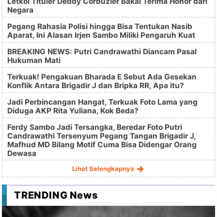
Letkol Tituler Deddy Corbuzier Bakal Terima Honor dari
Negara
Pegang Rahasia Polisi hingga Bisa Tentukan Nasib
Aparat, Ini Alasan Irjen Sambo Miliki Pengaruh Kuat
BREAKING NEWS: Putri Candrawathi Diancam Pasal
Hukuman Mati
Terkuak! Pengakuan Bharada E Sebut Ada Gesekan
Konflik Antara Brigadir J dan Bripka RR, Apa itu?
Jadi Perbincangan Hangat, Terkuak Foto Lama yang
Diduga AKP Rita Yuliana, Kok Beda?
Ferdy Sambo Jadi Tersangka, Beredar Foto Putri
Candrawathi Tersenyum Pegang Tangan Brigadir J,
Mafhud MD Bilang Motif Cuma Bisa Didengar Orang
Dewasa
Lihat Selengkapnya
TRENDING News