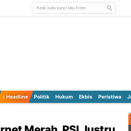
Headline
Politik
Hukum
Ekbis
Peristiwa
J
arpet Merah, PSI Justru