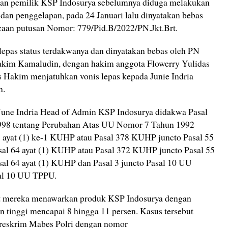
 dan pemilik KSP Indosurya sebelumnya diduga melakukan
 dan penggelapan, pada 24 Januari lalu dinyatakan bebas
caan putusan Nomor: 779/Pid.B/2022/PN.Jkt.Brt.
lepas status terdakwanya dan dinyatakan bebas oleh PN
Hakim Kamaludin, dengan hakim anggota Flowerry Yulidas
is Hakim menjatuhkan vonis lepas kepada Junie Indria
h.
June Indria Head of Admin KSP Indosurya didakwa Pasal
1998 tentang Perubahan Atas UU Nomor 7 Tahun 1992
5 ayat (1) ke-1 KUHP atau Pasal 378 KUHP juncto Pasal 55
sal 64 ayat (1) KUHP atau Pasal 372 KUHP juncto Pasal 55
sal 64 ayat (1) KUHP dan Pasal 3 juncto Pasal 10 UU
sal 10 UU TPPU.
but mereka menawarkan produk KSP Indosurya dengan
 tinggi mencapai 8 hingga 11 persen. Kasus tersebut
areskrim Mabes Polri dengan nomor