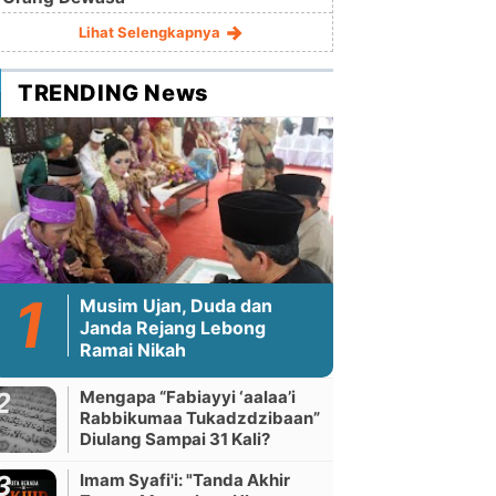
Lihat Selengkapnya
TRENDING News
Musim Ujan, Duda dan
Janda Rejang Lebong
Ramai Nikah
Mengapa “Fabiayyi ‘aalaa’i
Rabbikumaa Tukadzdzibaan”
Diulang Sampai 31 Kali?
Imam Syafi'i: "Tanda Akhir