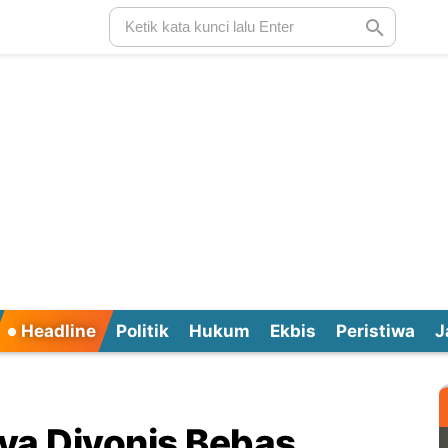
Headline
Politik
Hukum
Ekbis
Peristiwa
J
ya Divonis Bebas,