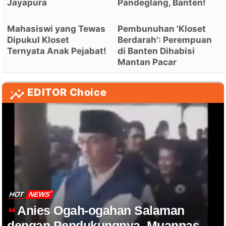
Jayapura
Pandeglang, Banten!
Mahasiswi yang Tewas
Pembunuhan 'Kloset
Dipukul Kloset
Berdarah': Perempuan
Ternyata Anak Pejabat!
di Banten Dihabisi
Mantan Pacar
EDITOR Choice
HOT
NEWS
Anies Ogah-ogahan Salaman
dengan Pendukungnya, Muannas