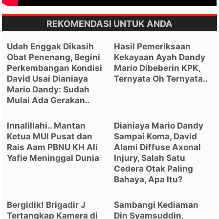
REKOMENDASI UNTUK ANDA
Udah Enggak Dikasih
Hasil Pemeriksaan
Obat Penenang, Begini
Kekayaan Ayah Dandy
Perkembangan Kondisi
Mario Dibeberin KPK,
David Usai Dianiaya
Ternyata Oh Ternyata..
Mario Dandy: Sudah
Mulai Ada Gerakan..
Innalillahi.. Mantan
Dianiaya Mario Dandy
Ketua MUI Pusat dan
Sampai Koma, David
Rais Aam PBNU KH Ali
Alami Diffuse Axonal
Yafie Meninggal Dunia
Injury, Salah Satu
Cedera Otak Paling
Bahaya, Apa Itu?
Bergidik! Brigadir J
Sambangi Kediaman
Tertangkap Kamera di
Din Syamsuddin,