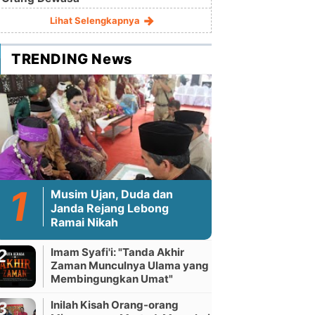
Lihat Selengkapnya
TRENDING News
Musim Ujan, Duda dan
Janda Rejang Lebong
Ramai Nikah
Imam Syafi'i: "Tanda Akhir
Zaman Munculnya Ulama yang
Membingungkan Umat"
Inilah Kisah Orang-orang