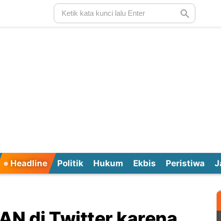
Headline
Politik
Hukum
Ekbis
Peristiwa
J
AN di Twitter karena