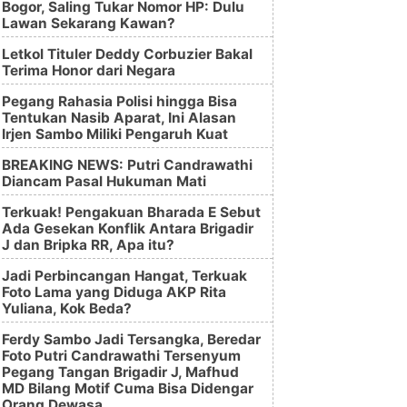
Bogor, Saling Tukar Nomor HP: Dulu
Lawan Sekarang Kawan?
Letkol Tituler Deddy Corbuzier Bakal
Terima Honor dari Negara
Pegang Rahasia Polisi hingga Bisa
Tentukan Nasib Aparat, Ini Alasan
Irjen Sambo Miliki Pengaruh Kuat
BREAKING NEWS: Putri Candrawathi
Diancam Pasal Hukuman Mati
Terkuak! Pengakuan Bharada E Sebut
Ada Gesekan Konflik Antara Brigadir
J dan Bripka RR, Apa itu?
Jadi Perbincangan Hangat, Terkuak
Foto Lama yang Diduga AKP Rita
Yuliana, Kok Beda?
Ferdy Sambo Jadi Tersangka, Beredar
Foto Putri Candrawathi Tersenyum
Pegang Tangan Brigadir J, Mafhud
MD Bilang Motif Cuma Bisa Didengar
Orang Dewasa