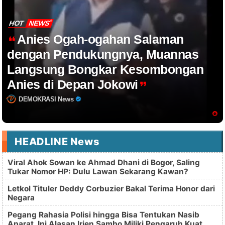
HOT
NEWS
Anies Ogah-ogahan Salaman
dengan Pendukungnya, Muannas
Langsung Bongkar Kesombongan
Anies di Depan Jokowi
DEMOKRASI News
HEADLINE News
Viral Ahok Sowan ke Ahmad Dhani di Bogor, Saling
Tukar Nomor HP: Dulu Lawan Sekarang Kawan?
Letkol Tituler Deddy Corbuzier Bakal Terima Honor dari
Negara
Pegang Rahasia Polisi hingga Bisa Tentukan Nasib
Aparat, Ini Alasan Irjen Sambo Miliki Pengaruh Kuat