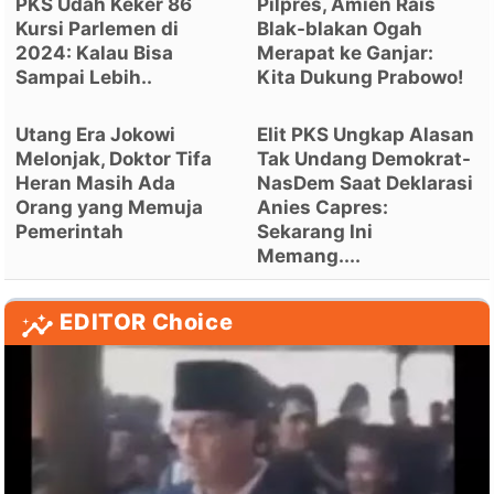
PKS Udah Keker 86
Pilpres, Amien Rais
Kursi Parlemen di
Blak-blakan Ogah
2024: Kalau Bisa
Merapat ke Ganjar:
Sampai Lebih..
Kita Dukung Prabowo!
Utang Era Jokowi
Elit PKS Ungkap Alasan
Melonjak, Doktor Tifa
Tak Undang Demokrat-
Heran Masih Ada
NasDem Saat Deklarasi
Orang yang Memuja
Anies Capres:
Pemerintah
Sekarang Ini
Memang....
EDITOR Choice