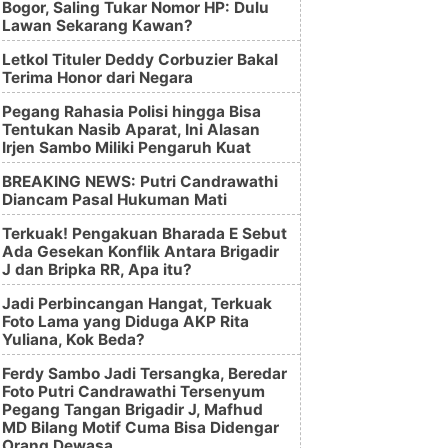
Bogor, Saling Tukar Nomor HP: Dulu
Lawan Sekarang Kawan?
Letkol Tituler Deddy Corbuzier Bakal
Terima Honor dari Negara
Pegang Rahasia Polisi hingga Bisa
Tentukan Nasib Aparat, Ini Alasan
Irjen Sambo Miliki Pengaruh Kuat
BREAKING NEWS: Putri Candrawathi
Diancam Pasal Hukuman Mati
Terkuak! Pengakuan Bharada E Sebut
Ada Gesekan Konflik Antara Brigadir
J dan Bripka RR, Apa itu?
Jadi Perbincangan Hangat, Terkuak
Foto Lama yang Diduga AKP Rita
Yuliana, Kok Beda?
Ferdy Sambo Jadi Tersangka, Beredar
Foto Putri Candrawathi Tersenyum
Pegang Tangan Brigadir J, Mafhud
MD Bilang Motif Cuma Bisa Didengar
Orang Dewasa