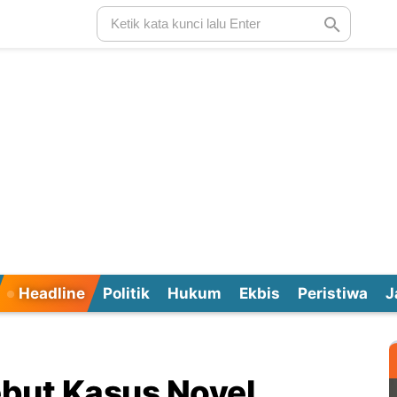
Headline
Politik
Hukum
Ekbis
Peristiwa
J
ebut Kasus Novel