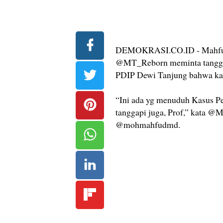
DEMOKRASI.CO.ID - Mahfud 
@MT_Reborn meminta tanggapa
PDIP Dewi Tanjung bahwa kas
“Ini ada yg menuduh Kasus Pe
tanggapi juga, Prof,” kata 
@mohmahfudmd.