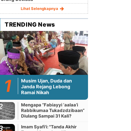
Lihat Selengkapnya
TRENDING News
Musim Ujan, Duda dan
Janda Rejang Lebong
Ramai Nikah
Mengapa “Fabiayyi ‘aalaa’i
Rabbikumaa Tukadzdzibaan”
Diulang Sampai 31 Kali?
Imam Syafi'i: "Tanda Akhir