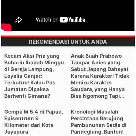
REKOMENDASI UNTUK ANDA
Kecam Aksi Pria yang
Anak Buah Prabowo
Bubarin Ibadah Minggu
Tampar Anies yang
di Gereja Lampung,
Sebut Jepang Dahsyat
Loyalis Ganjar:
Karena Karakter: Tidak
Terkutuk! Kalau Pas
Meniru Karakter
Jumatan Dipaksa
Saudara, yang Hanya
Berhenti Gimana?
Bisa Ngomong Tapi…
Gempa M 5,4 di Papua,
Kronologi Masalah
Episentrum 9
Percintaan Berujung
Kilometer dari Kota
Pembunuhan Sadis di
Jayapura
Pandeglang, Banten!