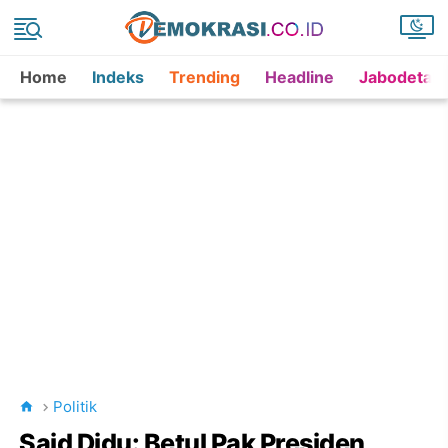
Home
Indeks
Trending
Headline
Jabodetab
Politik
Said Didu: Betul Pak Presiden,