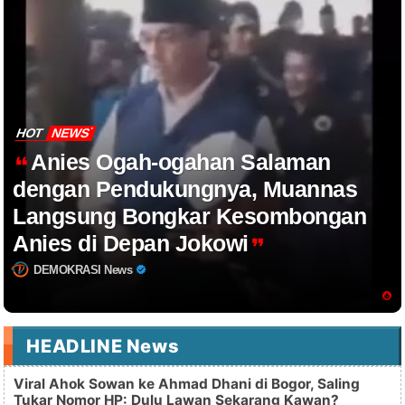
HOT
NEWS
Anies Ogah-ogahan Salaman
dengan Pendukungnya, Muannas
Langsung Bongkar Kesombongan
Anies di Depan Jokowi
DEMOKRASI News
HEADLINE News
Viral Ahok Sowan ke Ahmad Dhani di Bogor, Saling
Tukar Nomor HP: Dulu Lawan Sekarang Kawan?