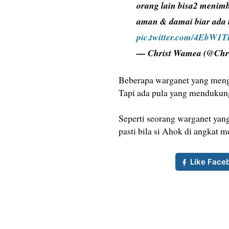
orang lain bisa2 menimb
aman & damai biar ada i
pic.twitter.com/4EbW1
— Christ Wamea (@Ch
Beberapa warganet yang mengo
Tapi ada pula yang menduku
Seperti seorang warganet ya
pasti bila si Ahok di angkat m
Like Face