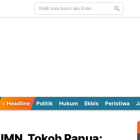
Headline
Politik
Hukum
Ekbis
Peristiwa
J
UMN, Tokoh Papua: