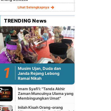
Lihat Selengkapnya
TRENDING News
Musim Ujan, Duda dan
Janda Rejang Lebong
Ramai Nikah
Imam Syafi'i: "Tanda Akhir
Zaman Munculnya Ulama yang
Membingungkan Umat"
Inilah Kisah Orang-orang