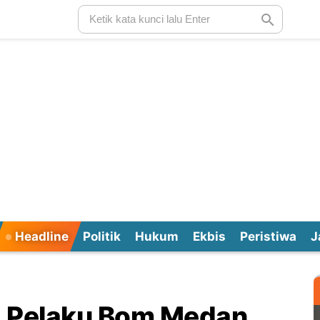
Headline
Politik
Hukum
Ekbis
Peristiwa
J
g Pelaku Bom Medan