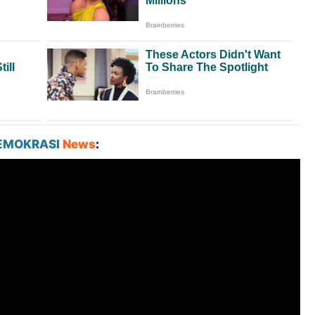
EMOKRASI
News
: