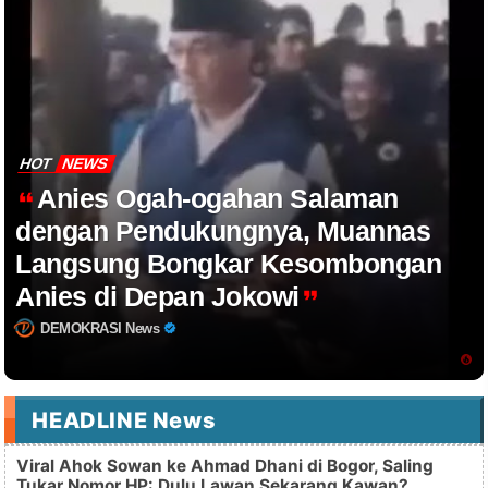
HOT
NEWS
Anies Ogah-ogahan Salaman
dengan Pendukungnya, Muannas
Langsung Bongkar Kesombongan
Anies di Depan Jokowi
DEMOKRASI News
HEADLINE News
Viral Ahok Sowan ke Ahmad Dhani di Bogor, Saling
Tukar Nomor HP: Dulu Lawan Sekarang Kawan?