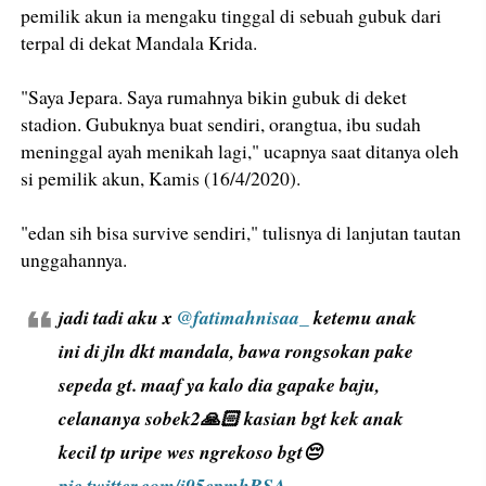
pemilik akun ia mengaku tinggal di sebuah gubuk dari
terpal di dekat Mandala Krida.
"Saya Jepara. Saya rumahnya bikin gubuk di deket
stadion. Gubuknya buat sendiri, orangtua, ibu sudah
meninggal ayah menikah lagi," ucapnya saat ditanya oleh
si pemilik akun, Kamis (16/4/2020).
"edan sih bisa survive sendiri," tulisnya di lanjutan tautan
unggahannya.
jadi tadi aku x
@fatimahnisaa_
ketemu anak
ini di jln dkt mandala, bawa rongsokan pake
sepeda gt. maaf ya kalo dia gapake baju,
celananya sobek2🙏🏻 kasian bgt kek anak
kecil tp uripe wes ngrekoso bgt😔
pic.twitter.com/i95epmhBSA