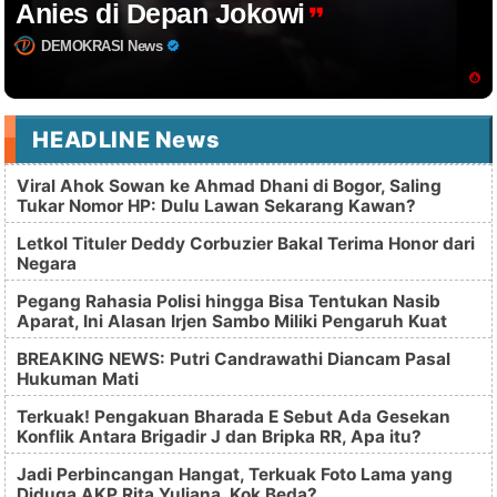
Anies di Depan Jokowi
DEMOKRASI News
HEADLINE News
Viral Ahok Sowan ke Ahmad Dhani di Bogor, Saling
Tukar Nomor HP: Dulu Lawan Sekarang Kawan?
Letkol Tituler Deddy Corbuzier Bakal Terima Honor dari
Negara
Pegang Rahasia Polisi hingga Bisa Tentukan Nasib
Aparat, Ini Alasan Irjen Sambo Miliki Pengaruh Kuat
BREAKING NEWS: Putri Candrawathi Diancam Pasal
Hukuman Mati
Terkuak! Pengakuan Bharada E Sebut Ada Gesekan
Konflik Antara Brigadir J dan Bripka RR, Apa itu?
Jadi Perbincangan Hangat, Terkuak Foto Lama yang
Diduga AKP Rita Yuliana, Kok Beda?