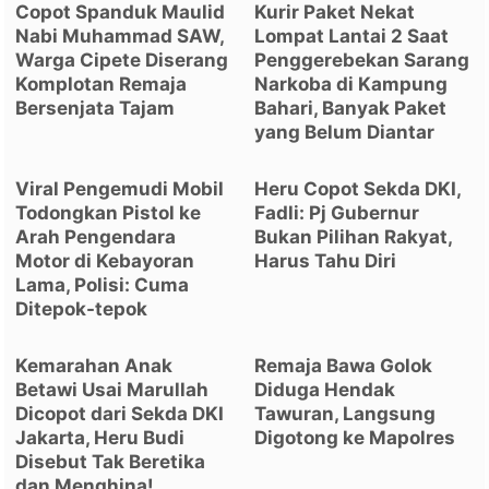
Copot Spanduk Maulid
Kurir Paket Nekat
Nabi Muhammad SAW,
Lompat Lantai 2 Saat
Warga Cipete Diserang
Penggerebekan Sarang
Komplotan Remaja
Narkoba di Kampung
Bersenjata Tajam
Bahari, Banyak Paket
yang Belum Diantar
Viral Pengemudi Mobil
Heru Copot Sekda DKI,
Todongkan Pistol ke
Fadli: Pj Gubernur
Arah Pengendara
Bukan Pilihan Rakyat,
Motor di Kebayoran
Harus Tahu Diri
Lama, Polisi: Cuma
Ditepok-tepok
Kemarahan Anak
Remaja Bawa Golok
Betawi Usai Marullah
Diduga Hendak
Dicopot dari Sekda DKI
Tawuran, Langsung
Jakarta, Heru Budi
Digotong ke Mapolres
Disebut Tak Beretika
dan Menghina!