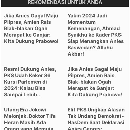
REKOMENDASI UNTUK ANDA
Jika Anies Gagal Maju
Yakin 2024 Jadi
Pilpres, Amien Rais
Momentum
Blak-blakan Ogah
Kemenangan, Ahmad
Merapat ke Ganjar:
Syaikhu ke Kader PKS:
Kita Dukung Prabowo!
Siap Menangkan Anies
Baswedan? Allahu
Akbar!
Resmi Dukung Anies,
Jika Anies Gagal Maju
PKS Udah Keker 86
Pilpres, Amien Rais
Kursi Parlemen di
Blak-blakan Ogah
2024: Kalau Bisa
Merapat ke Ganjar:
Sampai Lebih..
Kita Dukung Prabowo!
Utang Era Jokowi
Elit PKS Ungkap Alasan
Melonjak, Doktor Tifa
Tak Undang Demokrat-
Heran Masih Ada
NasDem Saat Deklarasi
Orang yang Memuja
Anies Capres: