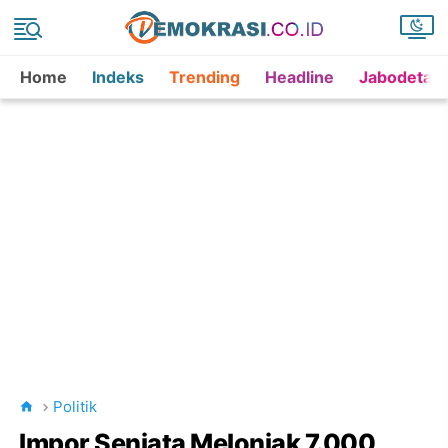
Home
Indeks
Trending
Headline
Jabodetab
Politik
Impor Senjata Melonjak 7.000