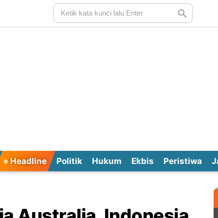
Headline
Politik
Hukum
Ekbis
Peristiwa
J
a Australia, Indonesia