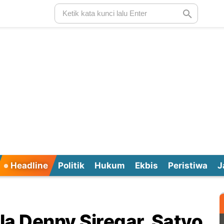
Headline
Politik
Hukum
Ekbis
Peristiwa
J
a Denny Siregar, Satyo