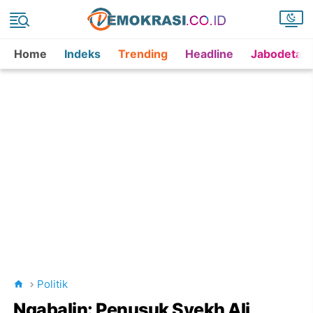
Home
Indeks
Trending
Headline
Jabodetab
Politik
Ngabalin: Penusuk Syekh Ali