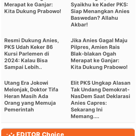
Merapat ke Ganjar:
Syaikhu ke Kader PKS:
Kita Dukung Prabowo!
Siap Menangkan Anies
Baswedan? Allahu
Akbar!
Resmi Dukung Anies,
Jika Anies Gagal Maju
PKS Udah Keker 86
Pilpres, Amien Rais
Kursi Parlemen di
Blak-blakan Ogah
2024: Kalau Bisa
Merapat ke Ganjar:
Sampai Lebih..
Kita Dukung Prabowo!
Utang Era Jokowi
Elit PKS Ungkap Alasan
Melonjak, Doktor Tifa
Tak Undang Demokrat-
Heran Masih Ada
NasDem Saat Deklarasi
Orang yang Memuja
Anies Capres:
Pemerintah
Sekarang Ini
Memang....
EDITOR Choice