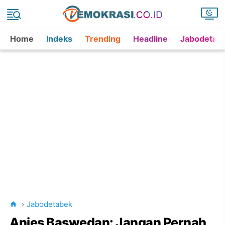
Home
Indeks
Trending
Headline
Jabodetab
Jabodetabek
Anies Baswedan: Jangan Pernah