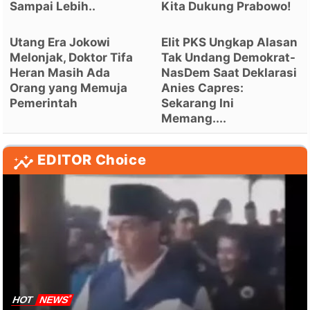
Sampai Lebih..
Kita Dukung Prabowo!
Utang Era Jokowi
Elit PKS Ungkap Alasan
Melonjak, Doktor Tifa
Tak Undang Demokrat-
Heran Masih Ada
NasDem Saat Deklarasi
Orang yang Memuja
Anies Capres:
Pemerintah
Sekarang Ini
Memang....
EDITOR Choice
HOT
NEWS