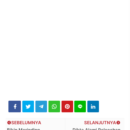
SEBELUMNYA
SELANJUTNYA
Bikin Merinding
Dikta Alami Pelecehan