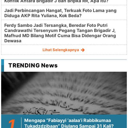
Konflik Antara Brigadir J dan Bripka RR, Apa itu?
Jadi Perbincangan Hangat, Terkuak Foto Lama yang
Diduga AKP Rita Yuliana, Kok Beda?
Ferdy Sambo Jadi Tersangka, Beredar Foto Putri
Candrawathi Tersenyum Pegang Tangan Brigadir J,
Mafhud MD Bilang Motif Cuma Bisa Didengar Orang
Dewasa
Lihat Selengkapnya
TRENDING News
Mengapa “Fabiayyi ‘aalaa’i Rabbikumaa
Tukadzdzibaan” Diulang Sampai 31 Kali?