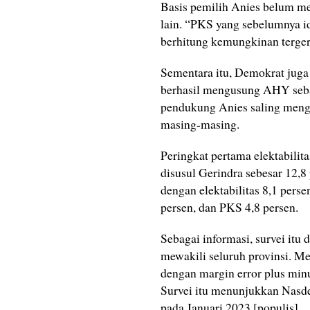
Basis pemilih Anies belum men
lain. “PKS yang sebelumnya i
berhitung kemungkinan terge
Sementara itu, Demokrat juga
berhasil mengusung AHY sebag
pendukung Anies saling mengu
masing-masing.
Peringkat pertama elektabili
disusul Gerindra sebesar 12,8 
dengan elektabilitas 8,1 pers
persen, dan PKS 4,8 persen.
Sebagai informasi, survei itu
mewakili seluruh provinsi. M
dengan margin error plus minu
Survei itu menunjukkan Nasde
pada Januari 2023.[populis]