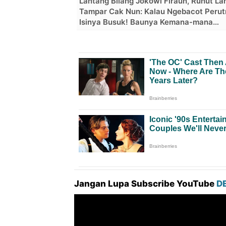
Lantang Bilang Jokowi Firaun, Ruhut L
Tampar Cak Nun: Kalau Ngebacot Peru
Isinya Busuk! Baunya Kemana-mana…
Jangan Lupa Subscribe YouTube
D