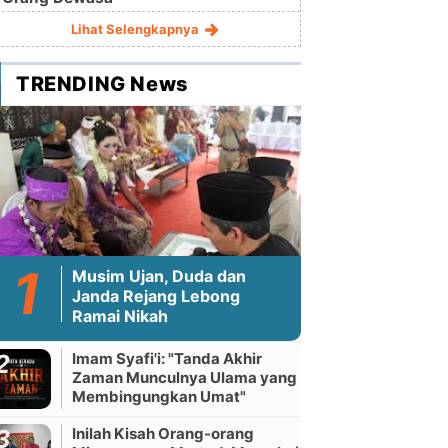
Lihat Selengkapnya
TRENDING News
Musim Ujan, Duda dan
Janda Rejang Lebong
Ramai Nikah
Imam Syafi'i: "Tanda Akhir
Zaman Munculnya Ulama yang
Membingungkan Umat"
Inilah Kisah Orang-orang