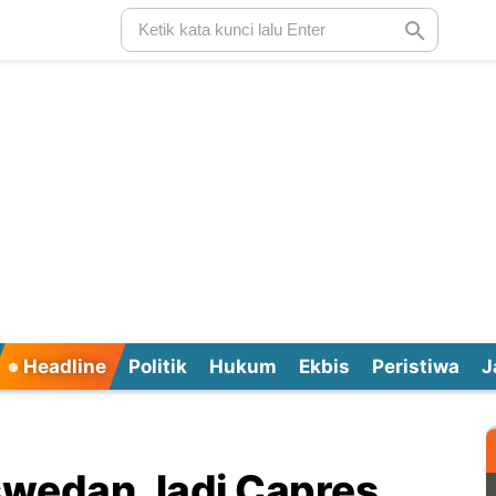
Headline
Politik
Hukum
Ekbis
Peristiwa
J
swedan Jadi Capres