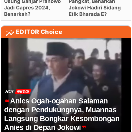
Usung Ganjar Pranowo
Pangkat, Benarkah
Jadi Capres 2024,
Jokowi Hadiri Sidang
Benarkah?
Etik Bharada E?
EDITOR Choice
HOT
NEWS
Anies Ogah-ogahan Salaman
dengan Pendukungnya, Muannas
Langsung Bongkar Kesombongan
Anies di Depan Jokowi