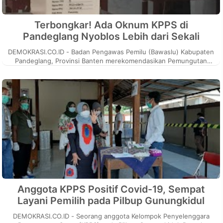
Terbongkar! Ada Oknum KPPS di
Pandeglang Nyoblos Lebih dari Sekali
DEMOKRASI.CO.ID - Badan Pengawas Pemilu (Bawaslu) Kabupaten
Pandeglang, Provinsi Banten merekomendasikan Pemungutan
Suara Ulang (PSU) di TP...
Anggota KPPS Positif Covid-19, Sempat
Layani Pemilih pada Pilbup Gunungkidul
DEMOKRASI.CO.ID - Seorang anggota Kelompok Penyelenggara