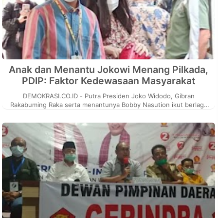
Anak dan Menantu Jokowi Menang Pilkada,
PDIP: Faktor Kedewasaan Masyarakat
DEMOKRASI.CO.ID - Putra Presiden Joko Widodo, Gibran
Rakabuming Raka serta menantunya Bobby Nasution ikut berlaga
dalam Pilkada serentak 20...