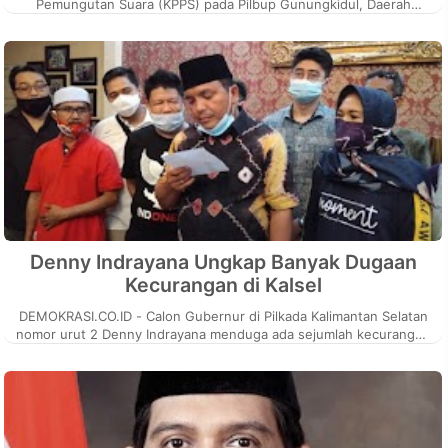
Pemungutan Suara (KPPS) pada Pilbup Gunungkidul, Daerah
Istimewa Yogyakarta (DIY) ...
Denny Indrayana Ungkap Banyak Dugaan
Kecurangan di Kalsel
DEMOKRASI.CO.ID - Calon Gubernur di Pilkada Kalimantan Selatan
nomor urut 2 Denny Indrayana menduga ada sejumlah kecurangan
dalam penghitun...