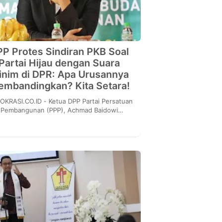
P Protes Sindiran PKB Soal
Partai Hijau dengan Suara
inim di DPR: Apa Urusannya
mbandingkan? Kita Setara!
CO.ID - Ketua DPP Partai Persatuan
Pembangunan (PPP), Achmad Baidowi
rotes pernyataan Ketua Wakil Ketua Umum
PKB Jazilul Fawa...