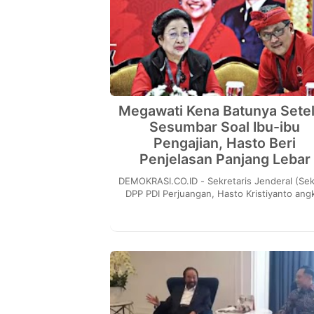
Megawati Kena Batunya Sete
Sesumbar Soal Ibu-ibu
Pengajian, Hasto Beri
Penjelasan Panjang Lebar
DEMOKRASI.CO.ID - Sekretaris Jenderal (Sekjen)
DPP PDI Perjuangan, Hasto Kristiyanto ang
bicara setelah ketua umum PDI Perjuanga
Megawa...