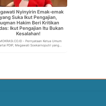
gawati Nyinyirin Emak-emak
yang Suka Ikut Pengajian,
uqman Hakim Beri Kritikan
das: Ikut Pengajian Itu Bukan
Kesalahan!
MOKRASI.CO.ID - Pernyataan Ketua Umum
artai PDIP, Megawati Soekarnoputri yang
atakan bahwa dirinya heran dengan ibu-ibu
yang suka iku...