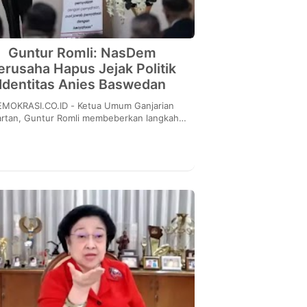
Guntur Romli: NasDem
erusaha Hapus Jejak Politik
Identitas Anies Baswedan
KRASI.CO.ID - Ketua Umum Ganjarian
rtan, Guntur Romli membeberkan langkah
tik Partai NasDem yang berusaha menghapus
jejak politi...