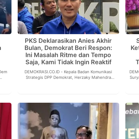
PKS Deklarasikan Anies Akhir
n
Bulan, Demokrat Beri Respon:
Ke
Ini Masalah Ritme dan Tempo
Saja, Kami Tidak Ingin Reaktif
DEMOKRASI.CO.ID - Kepala Badan Komunikasi
DEMOKRASI.
Strategis DPP Demokrat, Herzaky Mahendra
Sury
Y)
Putra merespon langkah Partai Keadilan
Ke
Sejahtera (PKS) y...