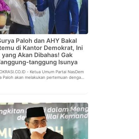
Surya Paloh dan AHY Bakal
temu di Kantor Demokrat, Ini
yang Akan Dibahas! Gak
Tanggung-tanggung Isunya
CO.ID - Ketua Umum Partai NasDem
a Paloh akan melakukan pertemuan dengan
tua Umum Partai Demokrat Agus Harimurti
Yudhoyono ...