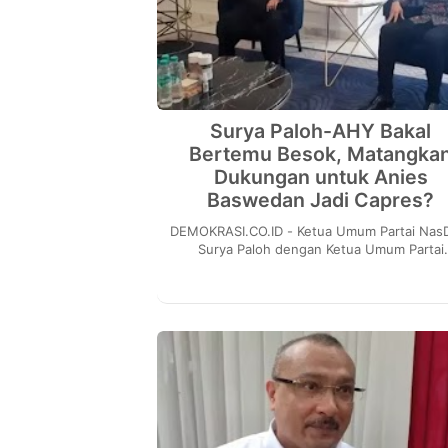
Surya Paloh-AHY Bakal
Bertemu Besok, Matangka
Dukungan untuk Anies
Baswedan Jadi Capres?
DEMOKRASI.CO.ID - Ketua Umum Partai NasDem
Surya Paloh dengan Ketua Umum Partai
Demokrat Agus Harimurti Yudhoyono (AH
dijadwalkan akan be...