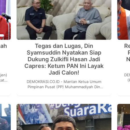
lah
Tegas dan Lugas, Din
R
Syamsuddin Nyatakan Siap
Dukung Zulkifli Hasan Jadi
N
Capres: Ketum PAN Ini Layak
Jadi Calon!
DEMOKRA
kat
(
DEMOKRASI.CO.ID - Mantan Ketua Umum
n
s
Pimpinan Pusat (PP) Muhammadiyah Din
Syamsuddin menilai Ketua Umum Partai Amanat
Nasional (PAN) Zulkifl...