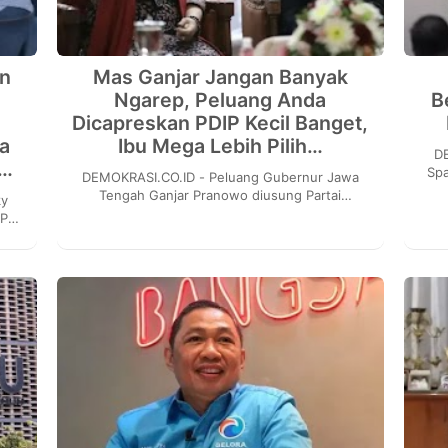
in
Mas Ganjar Jangan Banyak
Ngarep, Peluang Anda
B
u
Dicapreskan PDIP Kecil Banget,
a
Ibu Mega Lebih Pilih…
DEMO
a…
Spa
DEMOKRASI.CO.ID - Peluang Gubernur Jawa
poli
Tengah Ganjar Pranowo diusung Partai
Demokrasi Indonesia Perjuangan (PDIP) sebagai
PDI
calon presiden p...
g