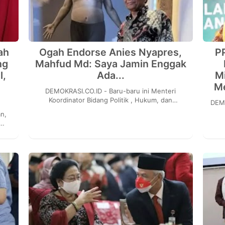
ah
Ogah Endorse Anies Nyapres,
PP
ng
Mahfud Md: Saya Jamin Enggak
l,
Ada...
M
Me
DEMOKRASI.CO.ID - Baru-baru ini Menteri
Koordinator Bidang Politik , Hukum, dan
DEMOKRASI.
Keamanan (Menko Polhukam) Mahfud Md
menyatakan sikap politik...
memp
but