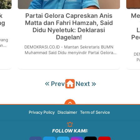
k
Partai Gelora Capreskan Anis
Me
ng
Matta dan Fahri Hamzah, Said
Didu Nyeletuk: Deklarasi
L
Dagelan!
Pe
an
DEMOKRASI.CO.ID - Mantan Sekretaris BUMN
itik
Muhammad Said Didu menyindir Partai Gelora
DE
yang mendeklarasikan Anis Matta dan Fahri
P
Hamzah sebagai...
meng
Prev
Next
Privacy Policy
Disclaimer
Term of Service
FOLLOW KAMI: