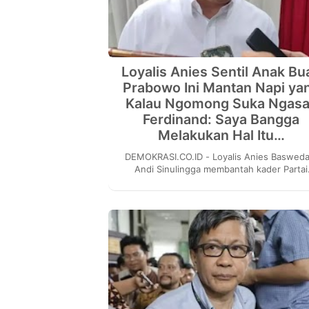
Loyalis Anies Sentil Anak Bu
Prabowo Ini Mantan Napi ya
Kalau Ngomong Suka Ngasa
Ferdinand: Saya Bangga
Melakukan Hal Itu…
DEMOKRASI.CO.ID - Loyalis Anies Baswedan,
Andi Sinulingga membantah kader Partai
Gerindra Ferdinand Hutahaean yang menye
bahwa Anies buk...