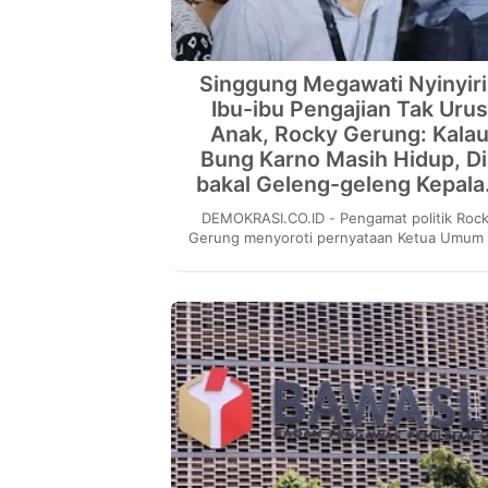
Singgung Megawati Nyinyir
Ibu-ibu Pengajian Tak Urus
Anak, Rocky Gerung: Kala
Bung Karno Masih Hidup, Di
bakal Geleng-geleng Kepal
DEMOKRASI.CO.ID - Pengamat politik Rocky
Gerung menyoroti pernyataan Ketua Umum 
Perjuangan Megawati Soekarnoputri yan
menyinggung ibu-...