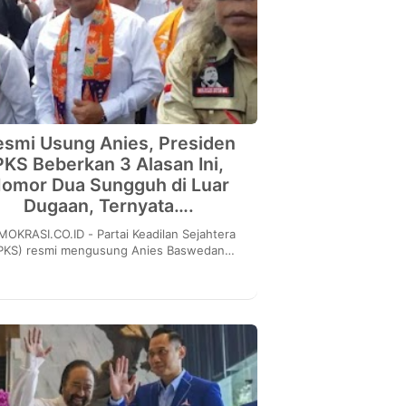
esmi Usung Anies, Presiden
PKS Beberkan 3 Alasan Ini,
omor Dua Sungguh di Luar
Dugaan, Ternyata….
SI.CO.ID - Partai Keadilan Sejahtera
PKS) resmi mengusung Anies Baswedan
ebagai calon presiden pada Pilpres 2024
mendatang. Deklar...