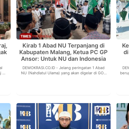
aj,
Kirab 1 Abad NU Terpanjang di
Ke
gak
Kabupaten Malang, Ketua PC GP
d
Ansor: Untuk NU dan Indonesia
DEMOKRASI.CO.ID - Jelang peringatan 1 Abad
DEM
j di
NU (Nahdlatul Ulama) yang akan digelar di GOR
beru
/2...
Deltra Sidoarjo, Jawa Timur, pada 7 Februari
(9/
2023, ...