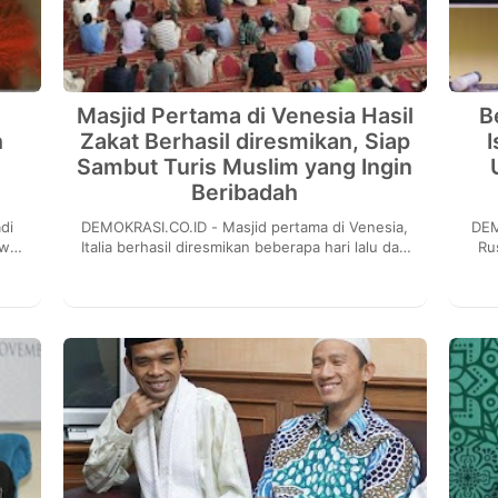
Masjid Pertama di Venesia Hasil
B
h
Zakat Berhasil diresmikan, Siap
I
Sambut Turis Muslim yang Ingin
Beribadah
DEMOKRASI.CO.ID - Masjid pertama di Venesia,
DEMOKRASI
wali.
Italia berhasil diresmikan beberapa hari lalu dan
Ru
ng
dihadiri sejumlah perwakilan komunitas Islam...
pu