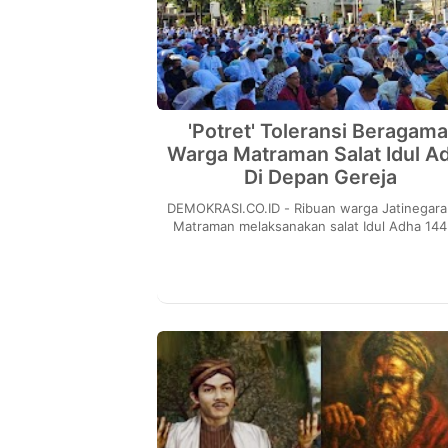
'Potret' Toleransi Beragama
Warga Matraman Salat Idul A
Di Depan Gereja
DEMOKRASI.CO.ID - Ribuan warga Jatinegara dan
Matraman melaksanakan salat Idul Adha 14
di depan Gereja Koinonia, Jakarta Timur p
Min...