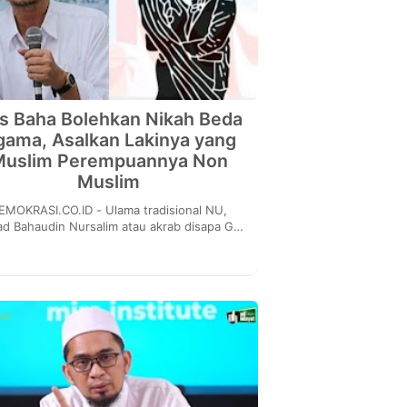
s Baha Bolehkan Nikah Beda
gama, Asalkan Lakinya yang
Muslim Perempuannya Non
Muslim
OKRASI.CO.ID - Ulama tradisional NU,
d Bahaudin Nursalim atau akrab disapa Gus
, pernah membahas soal nikah beda agama.
Menurut ...