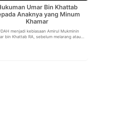
Hukuman Umar Bin Khattab
epada Anaknya yang Minum
Khamar
DAH menjadi kebiasaan Amirul Mukminin
r bin Khattab RA, sebelum melarang atau
gur orang lain, terlebih dahulu dia memulai
dari kelu...