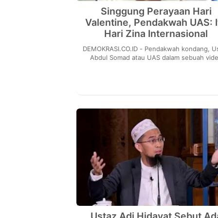
Singgung Perayaan Hari
Valentine, Pendakwah UAS: I
Hari Zina Internasional
DEMOKRASI.CO.ID - Pendakwah kondang, Ustaz
Abdul Somad atau UAS dalam sebuah vid
ceramahnya yang kini tengah beredar di me
sosial meny...
Ustaz Adi Hidayat Sebut Ad