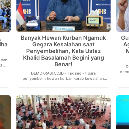
,
Banyak Hewan Kurban Ngamuk
Gu
dha
Gegara Kesalahan saat
A
Penyembelihan, Kata Ustaz
Khalid Basalamah Begini yang
Benar!
43 H
DEM
ada
Ahma
DEMOKRASI.CO.ID - Tak sedikit para
Baha
penyembelih hewan kurban kerap kewalahan
menangani sapi atau kambing karena selalu
ngamuk, saat hendak d...