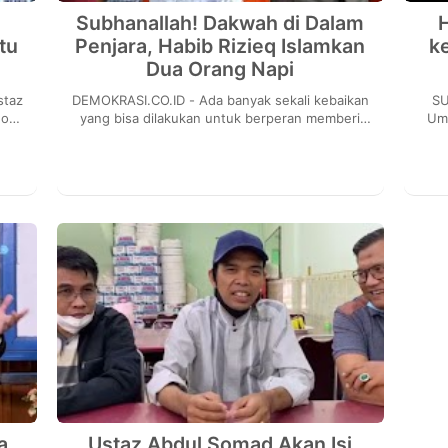
Subhanallah! Dakwah di Dalam
tu
Penjara, Habib Rizieq Islamkan
k
Dua Orang Napi
DEMOKRASI.CO.ID - Ada banyak sekali kebaikan
SU
eo
yang bisa dilakukan untuk berperan memberi
Uma
dia
warna bagi diri dan lingkungan. Salah satu
mene
contohny...
a
Ustaz Abdul Somad Akan Isi