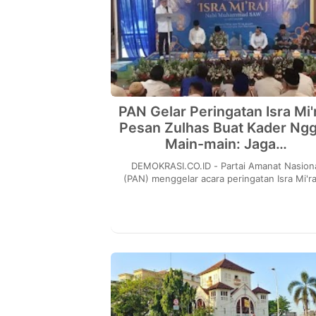
PAN Gelar Peringatan Isra Mi'r
Pesan Zulhas Buat Kader Ng
Main-main: Jaga…
DEMOKRASI.CO.ID - Partai Amanat Nasional
(PAN) menggelar acara peringatan Isra Mi'ra
kantor DPP PAN, Jakarta Selatan, Jumat (17/1