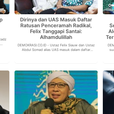
p
Dirinya dan UAS Masuk Daftar
a
Ratusan Penceramah Radikal,
S
Felix Tanggapi Santai:
A
Alhamdulillah
Ter
n
DEMOKRASI.CO.ID - Ustaz Felix Siauw dan Ustaz
DEMOKRAS
a
Abdul Somad alias UAS masuk dalam daftar
su
ratusan penceramah radikal baru-baru ini
Q
menyita per...