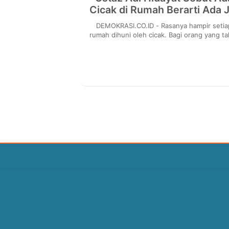
Cicak di Rumah Berarti Ada J
DEMOKRASI.CO.ID - Rasanya hampir setiap
rumah dihuni oleh cicak. Bagi orang yang ta
dengan hewan satu ini, tentu ingin seger
menyingkir...