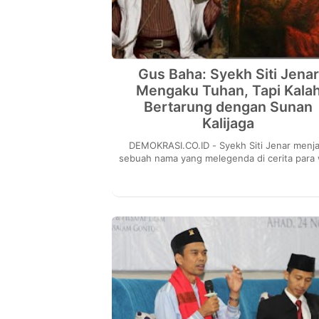
Gus Baha: Syekh Siti Jenar
Mengaku Tuhan, Tapi Kala
Bertarung dengan Sunan
Kalijaga
DEMOKRASI.CO.ID - Syekh Siti Jenar menjadi
sebuah nama yang melegenda di cerita para 
Keyakinan Manunggaling Kawula Gusti ya
menyata...