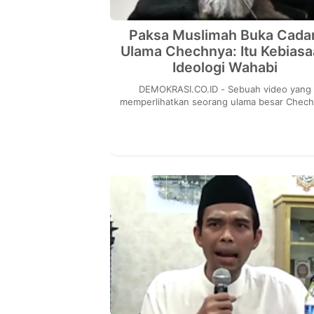
Paksa Muslimah Buka Cadar
Ulama Chechnya: Itu Kebias
Ideologi Wahabi
DEMOKRASI.CO.ID - Sebuah video yang
memperlihatkan seorang ulama besar Chec
Salakha Mezhiyev memaksa tujuh muslimah 
ditangkap apar...