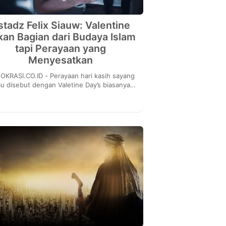
stadz Felix Siauw: Valentine
kan Bagian dari Budaya Islam
tapi Perayaan yang
Menyesatkan
CO.ID - Perayaan hari kasih sayang
au disebut dengan Valetine Day’s biasanya
rayakan setiap tanggal 14 Februari. Terkait
pera...