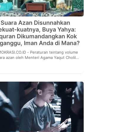
Suara Azan Disunnahkan
ekuat-kuatnya, Buya Yahya:
lquran Dikumandangkan Kok
ganggu, Iman Anda di Mana?
I.CO.ID - Peraturan tentang volume
ara azan oleh Menteri Agama Yaqut Cholil
oumas masih menggelinding. Video dari
penceramah kon...