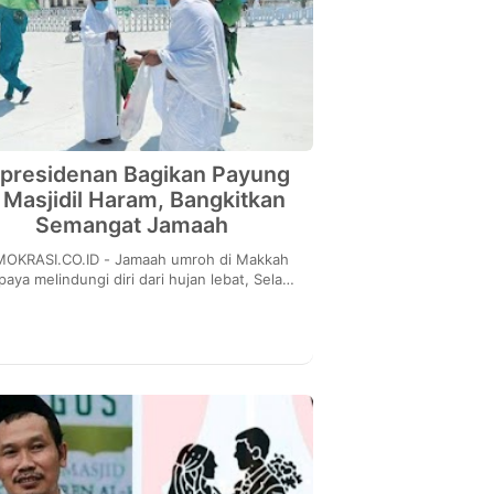
presidenan Bagikan Payung
i Masjidil Haram, Bangkitkan
Semangat Jamaah
OKRASI.CO.ID - Jamaah umroh di Makkah
paya melindungi diri dari hujan lebat, Selasa
10/2022) lalu. Untuk memfasilitasi mereka,
Kep...