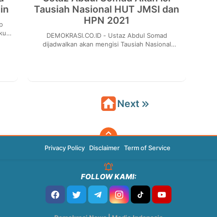
in
Tausiah Nasional HUT JMSI dan
HPN 2021
kut
DEMOKRASI.CO.ID - Ustaz Abdul Somad
a
dijadwalkan akan mengisi Tausiah Nasional
bertema “Kode Etik Jurnalistik dalam Perspektif
Islam” yang a...
Next
Privacy Policy
Disclaimer
Term of Service
FOLLOW KAMI: