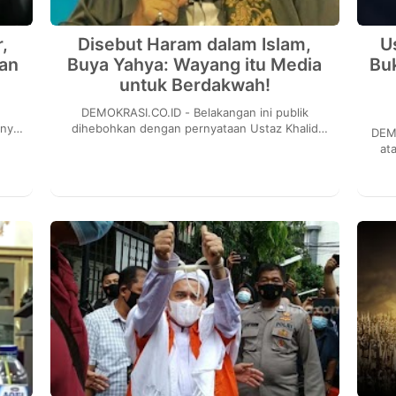
,
Disebut Haram dalam Islam,
U
aan
Buya Yahya: Wayang itu Media
Bu
untuk Berdakwah!
DEMOKRASI.CO.ID - Belakangan ini publik
hnya
dihebohkan dengan pernyataan Ustaz Khalid
DEMOKRASI.
yang
Basalamah yang mengatakan wayang haram
at
hukumnya dalam aja...
di