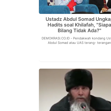
Ustadz Abdul Somad Ungka
Hadits soal Khilafah, "Siap
Bilang Tidak Ada?"
DEMOKRASI.CO.ID - Pendakwah kondang Ustadz
Abdul Somad atau UAS terang- teranga
mengaku mendukung sistem Khilafah. Di
menegaskan sistem i...