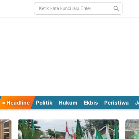
Headline
Politik
Hukum
Ekbis
Peristiwa
J