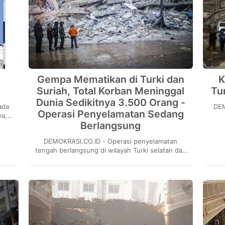
n
Gempa Mematikan di Turki dan
K
Suriah, Total Korban Meninggal
Tu
Dunia Sedikitnya 3.500 Orang -
ada
DEMOKRAS
Operasi Penyelamatan Sedang
ya,
Berlangsung
ika
m
DEMOKRASI.CO.ID - Operasi penyelamatan
tengah berlangsung di wilayah Turki selatan dan
Suriah utara menyusul gempa dahsyat yang telah
menye...