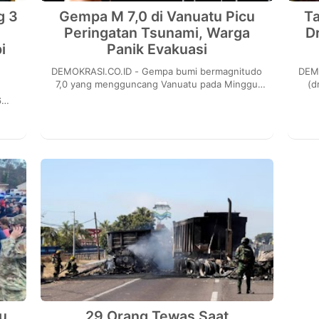
g 3
Gempa M 7,0 di Vanuatu Picu
Ta
Peringatan Tsunami, Warga
D
i
Panik Evakuasi
DEMOKRASI.CO.ID - Gempa bumi bermagnitudo
DEMOKRASI.
7,0 yang mengguncang Vanuatu pada Minggu
(d
(8/1) sempat memicu peringatan tsunami. Warga
tayan
6
pun panik ...
inan
u
29 Orang Tewas Saat