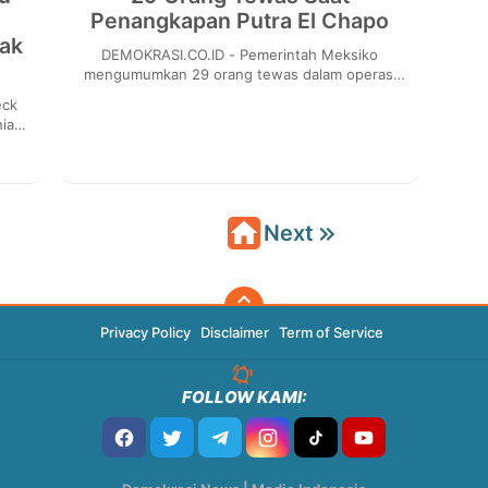
Penangkapan Putra El Chapo
ak
DEMOKRASI.CO.ID - Pemerintah Meksiko
mengumumkan 29 orang tewas dalam operasi
penangkapan putra gembong narkoba Joaquin
'El Chapo' ...
ia,
bak
Next
Privacy Policy
Disclaimer
Term of Service
FOLLOW KAMI: