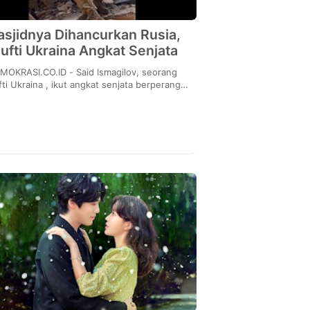
sjidnya Dihancurkan Rusia,
ufti Ukraina Angkat Senjata
RASI.CO.ID - Said Ismagilov, seorang
ti Ukraina , ikut angkat senjata berperang
lawan tentara Rusia . Dia ikut berperang
setelah...