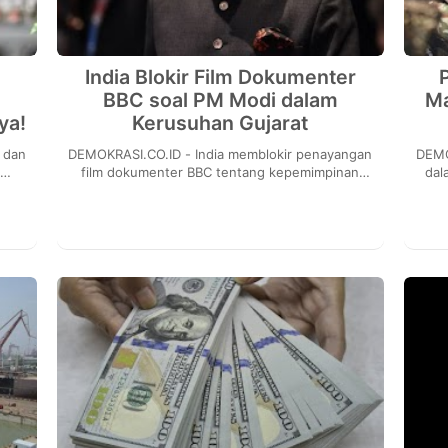
India Blokir Film Dokumenter
BBC soal PM Modi dalam
Ma
ya!
Kerusuhan Gujarat
 dan
DEMOKRASI.CO.ID - India memblokir penayangan
DEMOKRASI.CO
p
film dokumenter BBC tentang kepemimpinan
dal
edia
Perdana Menteri Narendra Modi selama
Air
kerusuhan Gujara...