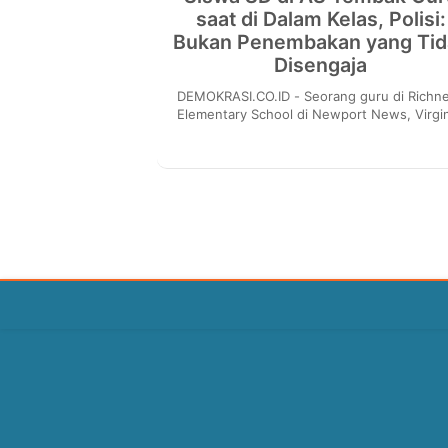
saat di Dalam Kelas, Polisi:
Bukan Penembakan yang Tid
Disengaja
DEMOKRASI.CO.ID - Seorang guru di Richneck
Elementary School di Newport News, Virgin
Amerika Serikat (AS), terluka setelah ditem
sisw...