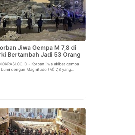
orban Jiwa Gempa M 7,8 di
rki Bertambah Jadi 53 Orang
I.CO.ID - Korban jiwa akibat gempa
bumi dengan Magnitudo (M) 7,8 yang
engguncang Turki bertambah menjadi 53
orang. Presiden Turki ...