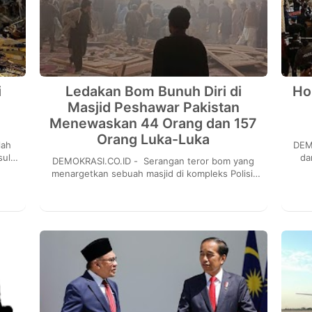
i
Ledakan Bom Bunuh Diri di
Ho
Masjid Peshawar Pakistan
Menewaskan 44 Orang dan 157
Orang Luka-Luka
DEMOKRASI
sul
da
DEMOKRASI.CO.ID - Serangan teror bom yang
ng
led
menargetkan sebuah masjid di kompleks Polisi,
tepatnya berada di Kota Peshawar, Pakistan
terjadi...