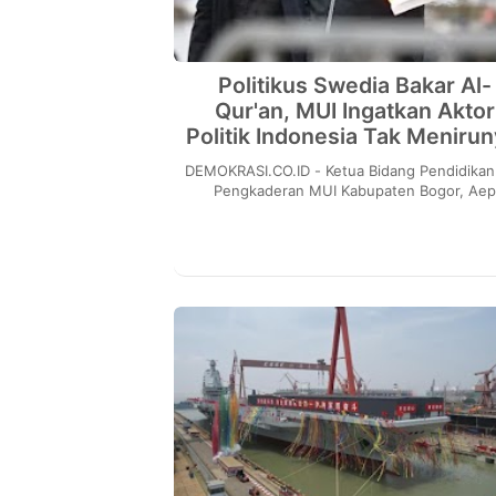
Politikus Swedia Bakar Al-
Qur'an, MUI Ingatkan Aktor
Politik Indonesia Tak Menirun
DEMOKRASI.CO.ID - Ketua Bidang Pendidikan
Pengkaderan MUI Kabupaten Bogor, Ae
Saepudin Muhtar mendesak Pemerintah Sw
menindak tegas...