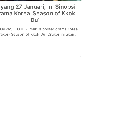
yang 27 Januari, Ini Sinopsi
rama Korea ‘Season of Kkok
Du’
CO.ID - merilis poster drama Korea
rakor) Season of Kkok Du. Drakor ini akan
g 27 Januari 2023 dan akan berjalan selama
1...