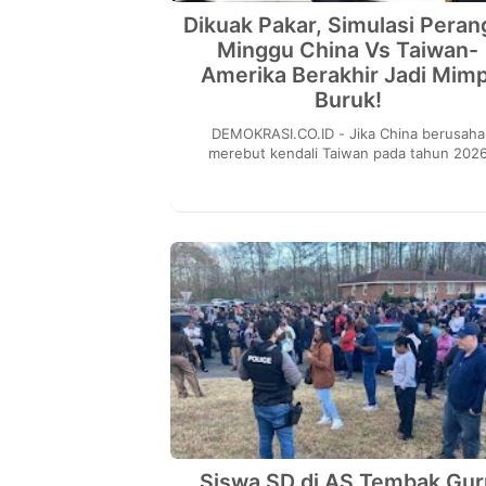
Dikuak Pakar, Simulasi Peran
Minggu China Vs Taiwan-
Amerika Berakhir Jadi Mimp
Buruk!
DEMOKRASI.CO.ID - Jika China berusaha
merebut kendali Taiwan pada tahun 202
dengan paksa, langkah seperti itu kemungk
besar tidak akan...
Siswa SD di AS Tembak Gur