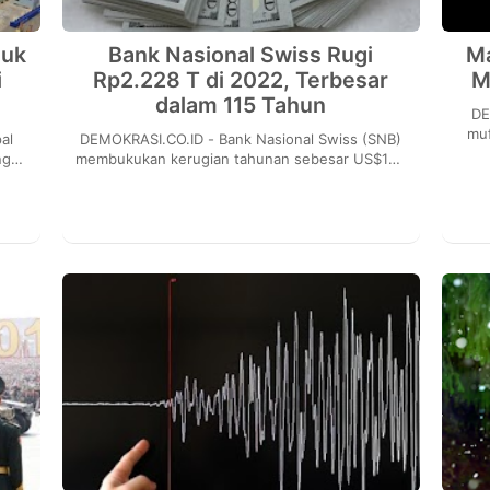
duk
Bank Nasional Swiss Rugi
Ma
i
Rp2.228 T di 2022, Terbesar
M
dalam 115 Tahun
DEMOK
muf
DEMOKRASI.CO.ID - Bank Nasional Swiss (SNB)
me
ngan
membukukan kerugian tahunan sebesar US$143
an
miliar atau Rp2.228,7 triliun (kurs Rp15.585 per
dola...