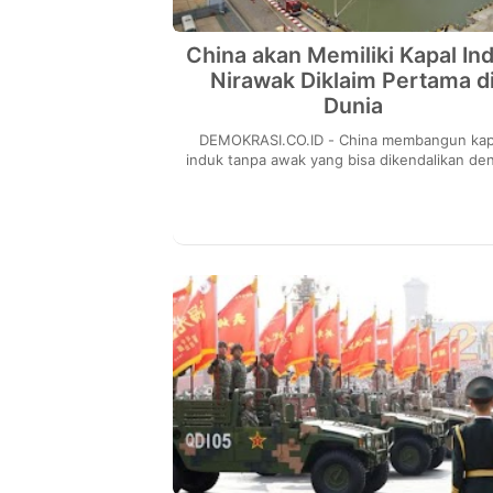
China akan Memiliki Kapal In
Nirawak Diklaim Pertama d
Dunia
DEMOKRASI.CO.ID - China membangun kapal
induk tanpa awak yang bisa dikendalikan de
menggunakan remote dan mampu melakuk
navigasi seca...