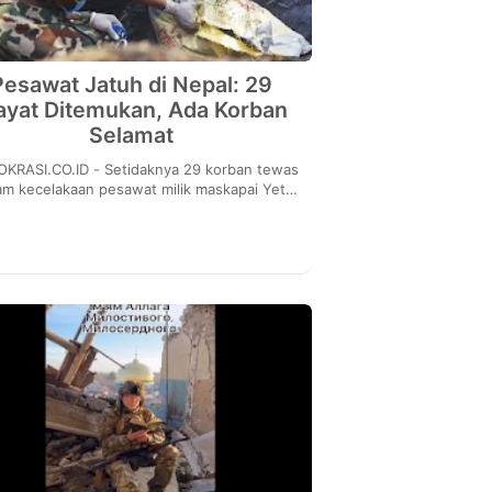
Pesawat Jatuh di Nepal: 29
yat Ditemukan, Ada Korban
Selamat
.ID - Setidaknya 29 korban tewas
am kecelakaan pesawat milik maskapai Yeti
lines di Pokhara, Nepal pada Minggu (15/1),
te...