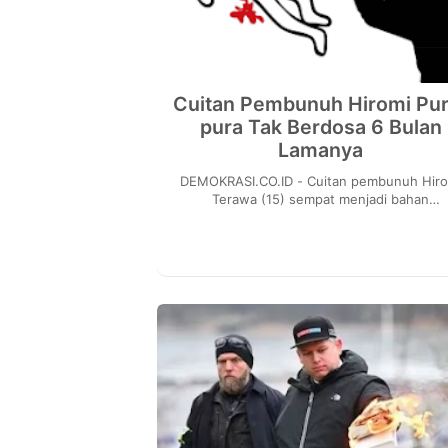
Cuitan Pembunuh Hiromi Pur
pura Tak Berdosa 6 Bulan
Lamanya
DEMOKRASI.CO.ID - Cuitan pembunuh Hiromi
Terawa (15) sempat menjadi bahan
perbincangan. Sebab, remaja pria berusia 
tahun berpura-pura ta...