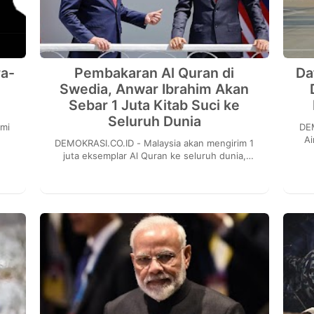
a-
Pembakaran Al Quran di
Da
Swedia, Anwar Ibrahim Akan
Sebar 1 Juta Kitab Suci ke
Seluruh Dunia
DEMOKRA
Ai
DEMOKRASI.CO.ID - Malaysia akan mengirim 1
18
Nep
juta eksemplar Al Quran ke seluruh dunia,
sebagai tanggapan atas pembakaran kitab suci
umat Isla...