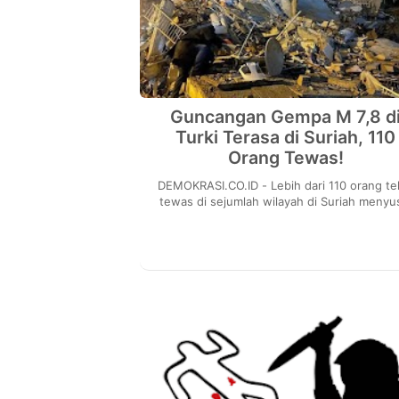
Guncangan Gempa M 7,8 d
Turki Terasa di Suriah, 110
Orang Tewas!
DEMOKRASI.CO.ID - Lebih dari 110 orang telah
tewas di sejumlah wilayah di Suriah menyu
gempa bumi dengan Magnitudo (M) 7,8 ya
berpusat...